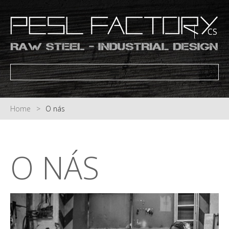
CS
HOME
PRODUKTY
Home
O nás
NOVINKY
O NÁS
KONTAKTY
O
NÁS