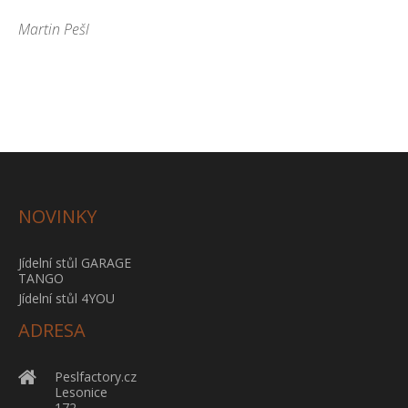
Martin Pešl
NOVINKY
Jídelní stůl GARAGE
TANGO
Jídelní stůl 4YOU
ADRESA
Peslfactory.cz
Lesonice
172