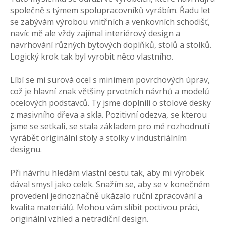
společně s týmem spolupracovníků vyrábím. Řadu let
se zabývám výrobou vnitřních a venkovních schodišť,
navíc mě ale vždy zajímal interiérový design a
navrhování různých bytových doplňků, stolů a stolků.
Logický krok tak byl vyrobit něco vlastního.
Líbí se mi surová ocel s minimem povrchových úprav,
což je hlavní znak většiny prvotních návrhů a modelů
ocelových podstavců. Ty jsme doplnili o stolové desky
z masivního dřeva a skla. Pozitivní odezva, se kterou
jsme se setkali, se stala základem pro mé rozhodnutí
vyrábět originální stoly a stolky v industriálním
designu.
Při návrhu hledám vlastní cestu tak, aby mi výrobek
dával smysl jako celek. Snažím se, aby se v konečném
provedení jednoznačně ukázalo ruční zpracování a
kvalita materiálů. Mohou vám slíbit poctivou práci,
originální vzhled a netradiční design.