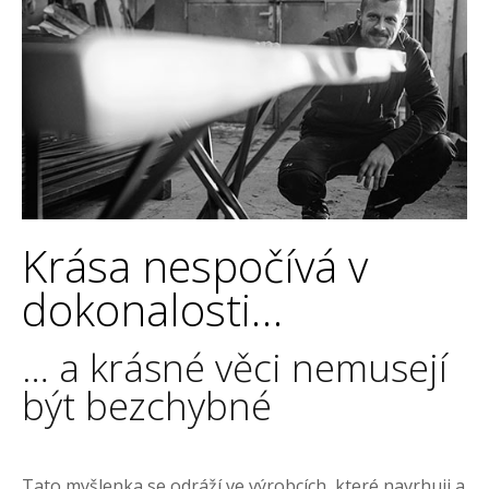
Krása nespočívá v
dokonalosti…
… a krásné věci nemusejí
být bezchybné
Tato myšlenka se odráží ve výrobcích, které navrhuji a