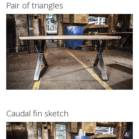
Pair
of
triangles
Caudal
fin
sketch