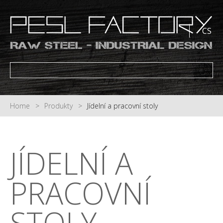
CS
HOME
PRODUKTY
Home
Produkty
Jídelní a pracovní stoly
NOVINKY
O NÁS
KONTAKTY
JÍDELNÍ
A
PRACOVNÍ
STOLY