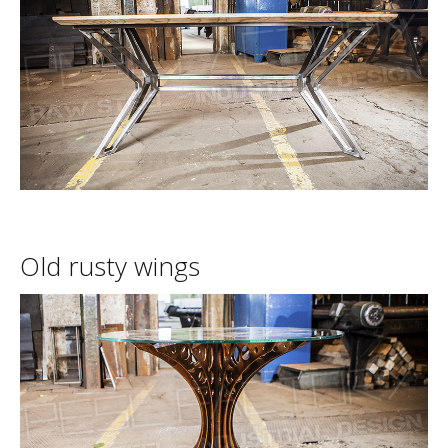
Old
rusty
wings