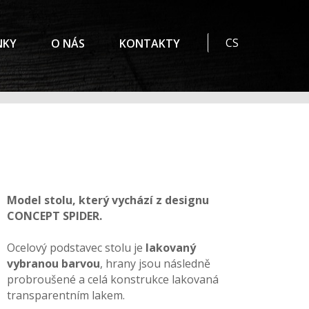
CS
NKY
O NÁS
KONTAKTY
Model stolu, který vychází z designu
CONCEPT SPIDER.
Ocelový podstavec stolu je
lakovaný
vybranou barvou
, hrany jsou následně
probroušené a celá konstrukce lakovaná
transparentním lakem.