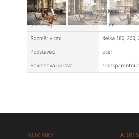
Deska stolu:
sklo, tónované
Síla desky:
1 cm
Rozměr v cm:
délka 180, 200, 
Podstavec:
ocel
Povrchová úprava:
transparentní 
NOVINKY
ADRE